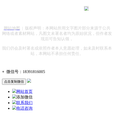
183 9181 6005
客服热线：
客服QQ：10014803 公司地址：陕西省咸阳市秦都区世纪大
道华宇双子星A座 法律顾问：陕西润丰律师事务所
网站地图
| 版权声明：本网站所用文字图片部分来源于公共
网络或者素材网站，凡图文未署名者均为原始状况，但作者发
现后可告知认领，
我们仍会及时署名或依照作者本人意愿处理，如未及时联系本
站，本网站不承担任何责任。
+
微信号：
18391816005
点击复制微信
网站首页
添加微信
联系我们
电话咨询