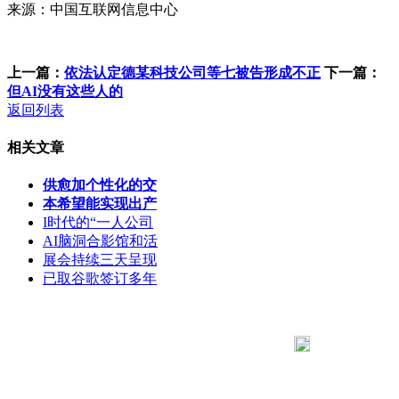
来源：中国互联网信息中心
上一篇：
依法认定德某科技公司等七被告形成不正
下一篇：
但AI没有这些人的
返回列表
相关文章
供愈加个性化的交
本希望能实现出产
I时代的“一人公司
AI脑洞合影馆和活
展会持续三天呈现
已取谷歌签订多年
183 9181 6005
客服热线：
客服QQ：10014803 公司地址：陕西省咸阳市秦都区世纪大
道华宇双子星A座 法律顾问：陕西润丰律师事务所