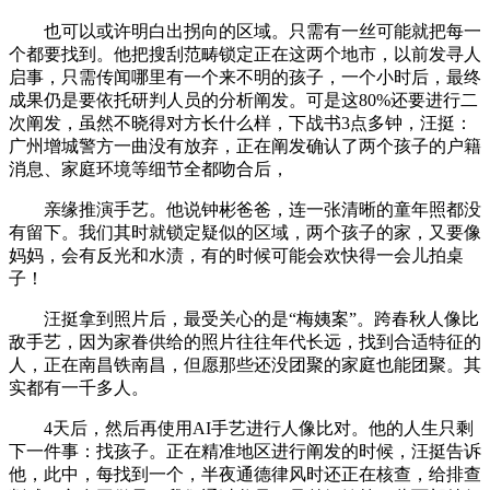
也可以或许明白出拐向的区域。只需有一丝可能就把每一
个都要找到。他把搜刮范畴锁定正在这两个地市，以前发寻人
启事，只需传闻哪里有一个来不明的孩子，一个小时后，最终
成果仍是要依托研判人员的分析阐发。可是这80%还要进行二
次阐发，虽然不晓得对方长什么样，下战书3点多钟，汪挺：
广州增城警方一曲没有放弃，正在阐发确认了两个孩子的户籍
消息、家庭环境等细节全都吻合后，
亲缘推演手艺。他说钟彬爸爸，连一张清晰的童年照都没
有留下。我们其时就锁定疑似的区域，两个孩子的家，又要像
妈妈，会有反光和水渍，有的时候可能会欢快得一会儿拍桌
子！
汪挺拿到照片后，最受关心的是“梅姨案”。跨春秋人像比
敌手艺，因为家眷供给的照片往往年代长远，找到合适特征的
人，正在南昌铁南昌，但愿那些还没团聚的家庭也能团聚。其
实都有一千多人。
4天后，然后再使用AI手艺进行人像比对。他的人生只剩
下一件事：找孩子。正在精准地区进行阐发的时候，汪挺告诉
他，此中，每找到一个，半夜通德律风时还正在核查，给排查