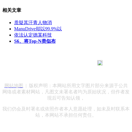
相关文章
质疑其汗青人物消
ManuDrive却以99.9%以
依法认定德某科技
S6、将Top‑N类似布
183 9181 6005
客服热线：
客服QQ：10014803 公司地址：陕西省咸阳市秦都区世纪大
道华宇双子星A座 法律顾问：陕西润丰律师事务所
网站地图
| 版权声明：本网站所用文字图片部分来源于公共
网络或者素材网站，凡图文未署名者均为原始状况，但作者发
现后可告知认领，
我们仍会及时署名或依照作者本人意愿处理，如未及时联系本
站，本网站不承担任何责任。