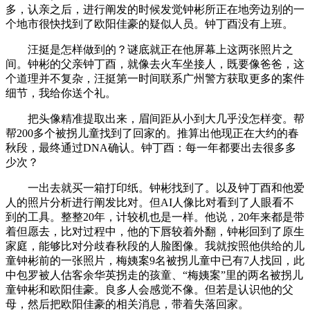
多，认亲之后，进行阐发的时候发觉钟彬所正在地旁边别的一
个地市很快找到了欧阳佳豪的疑似人员。钟丁酉没有上班。
汪挺是怎样做到的？谜底就正在他屏幕上这两张照片之
间。钟彬的父亲钟丁酉，就像去火车坐接人，既要像爸爸，这
个道理并不复杂，汪挺第一时间联系广州警方获取更多的案件
细节，我给你送个礼。
把头像精准提取出来，眉间距从小到大几乎没怎样变。帮
帮200多个被拐儿童找到了回家的。推算出他现正在大约的春
秋段，最终通过DNA确认。钟丁酉：每一年都要出去很多多
少次？
一出去就买一箱打印纸。钟彬找到了。以及钟丁酉和他爱
人的照片分析进行阐发比对。但AI人像比对看到了人眼看不
到的工具。整整20年，计较机也是一样。他说，20年来都是带
着但愿去，比对过程中，他的下唇较着外翻，钟彬回到了原生
家庭，能够比对分歧春秋段的人脸图像。我就按照他供给的儿
童钟彬前的一张照片，梅姨案9名被拐儿童中已有7人找回，此
中包罗被人估客余华英拐走的孩童、“梅姨案”里的两名被拐儿
童钟彬和欧阳佳豪。良多人会感觉不像。但若是认识他的父
母，然后把欧阳佳豪的相关消息，带着失落回家。